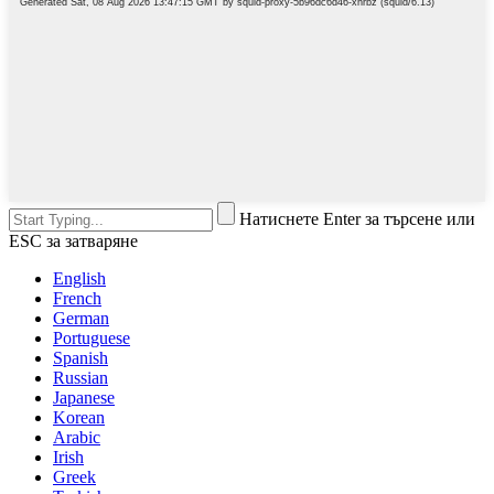
Натиснете Enter за търсене или
ESC за затваряне
English
French
German
Portuguese
Spanish
Russian
Japanese
Korean
Arabic
Irish
Greek