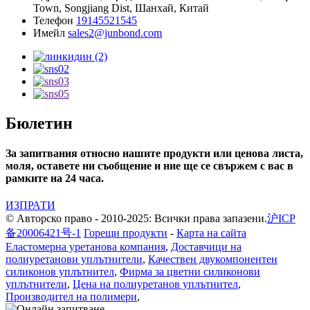
Town, Songjiang Dist, Шанхай, Китай
Телефон
19145521545
Имейл
sales2@junbond.com
Бюлетин
За запитвания относно нашите продукти или ценова листа,
моля, оставете ни съобщение и ние ще се свържем с вас в
рамките на 24 часа.
ИЗПРАТИ
© Авторско право - 2010-2025: Всички права запазени.
沪ICP
备20006421号-1
Горещи продукти
-
Карта на сайта
Еластомерна уретанова компания
,
Доставчици на
полиуретанови уплътнители
,
Качествен двукомпонентен
силиконов уплътнител
,
Фирма за цветни силиконови
уплътнители
,
Цена на полиуретанов уплътнител
,
Производител на полимери
,