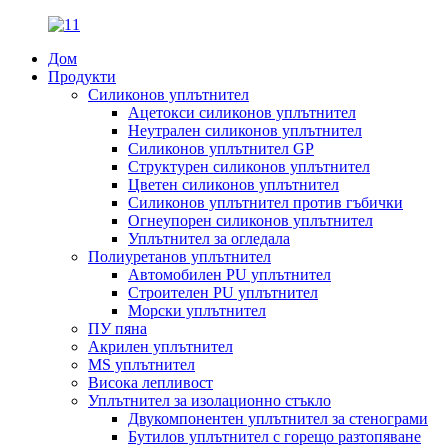
Дом
Продукти
Силиконов уплътнител
Ацетокси силиконов уплътнител
Неутрален силиконов уплътнител
Силиконов уплътнител GP
Структурен силиконов уплътнител
Цветен силиконов уплътнител
Силиконов уплътнител против гъбички
Огнеупорен силиконов уплътнител
Уплътнител за огледала
Полиуретанов уплътнител
Автомобилен PU уплътнител
Строителен PU уплътнител
Морски уплътнител
ПУ пяна
Акрилен уплътнител
MS уплътнител
Висока лепливост
Уплътнител за изолационно стъкло
Двукомпонентен уплътнител за стенограми
Бутилов уплътнител с горещо разтопяване