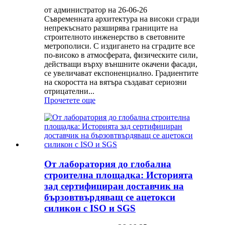
от администратор на 26-06-26
Съвременната архитектура на високи сгради
непрекъснато разширява границите на
строителното инженерство в световните
метрополиси. С издигането на сградите все
по-високо в атмосферата, физическите сили,
действащи върху външните окачени фасади,
се увеличават експоненциално. Градиентите
на скоростта на вятъра създават сериозни
отрицателни...
Прочетете още
От лаборатория до глобална
строителна площадка: Историята
зад сертифициран доставчик на
бързовтвърдяващ се ацетокси
силикон с ISO и SGS