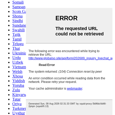
Somali
Samoan
Scots Gaelic
Shona
Sindhi
Sundanese
Swahili
Tajik
Tamil
Telugu
Thai
Ukrainian
Urdu
Uzbek
Vietnamese
Welsh
Xhosa
Yiddish
Yoruba
Zulu
Kinyarwanda
Tatar
Oriya
Turkmen
Uyghur