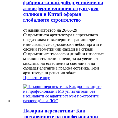
фабрика за най-добър устойчив на
атмосферни влияния структурен
силикон в Китай оформя
глобалното строителство
от администратор на 26-06-29
Съвременната архитектура непрекъснато
предизвиква инженерните граници чрез
извисяващи се свръхвисоки небостъргачи и
сложни геометрични фасади на сгради.
Съвременните търговски дизайни използват
масивни стъклени панели, за да увеличат
максимално естествената светлина и да
създадат елегантна градска естетика. Тези
архитектурни решения обаче...
Прочетете още
Пазарни перспективи: Как
доставчиците на професионални