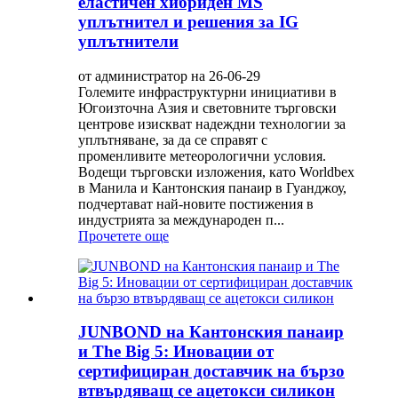
еластичен хибриден MS
уплътнител и решения за IG
уплътнители
от администратор на 26-06-29
Големите инфраструктурни инициативи в
Югоизточна Азия и световните търговски
центрове изискват надеждни технологии за
уплътняване, за да се справят с
променливите метеорологични условия.
Водещи търговски изложения, като Worldbex
в Манила и Кантонския панаир в Гуанджоу,
подчертават най-новите постижения в
индустрията за международен п...
Прочетете още
JUNBOND на Кантонския панаир
и The Big 5: Иновации от
сертифициран доставчик на бързо
втвърдяващ се ацетокси силикон