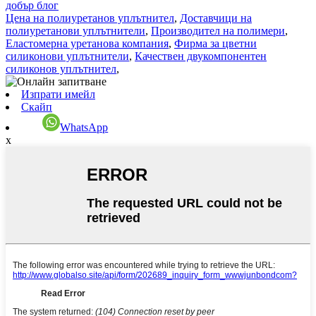
добър блог
Цена на полиуретанов уплътнител
,
Доставчици на
полиуретанови уплътнители
,
Производител на полимери
,
Еластомерна уретанова компания
,
Фирма за цветни
силиконови уплътнители
,
Качествен двукомпонентен
силиконов уплътнител
,
Изпрати имейл
Скайп
WhatsApp
x