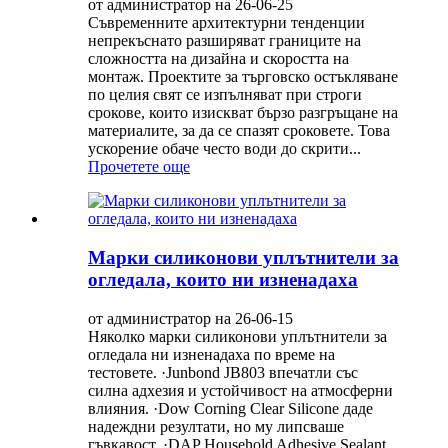
от администратор на 26-06-25
Съвременните архитектурни тенденции
непрекъснато разширяват границите на
сложността на дизайна и скоростта на
монтаж. Проектите за търговско остъкляване
по целия свят се изпълняват при строги
срокове, които изискват бързо разгръщане на
материалите, за да се спазят сроковете. Това
ускорение обаче често води до скрити...
Прочетете още
Марки силиконови уплътнители за
огледала, които ни изненадаха
от администратор на 26-06-15
Няколко марки силиконови уплътнители за
огледала ни изненадаха по време на
тестовете. ·Junbond JB803 впечатли със
силна адхезия и устойчивост на атмосферни
влияния. ·Dow Corning Clear Silicone даде
надеждни резултати, но му липсваше
гъвкавост. ·DAP Household Adhesive Sealant