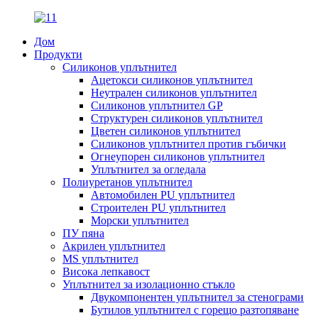
Дом
Продукти
Силиконов уплътнител
Ацетокси силиконов уплътнител
Неутрален силиконов уплътнител
Силиконов уплътнител GP
Структурен силиконов уплътнител
Цветен силиконов уплътнител
Силиконов уплътнител против гъбички
Огнеупорен силиконов уплътнител
Уплътнител за огледала
Полиуретанов уплътнител
Автомобилен PU уплътнител
Строителен PU уплътнител
Морски уплътнител
ПУ пяна
Акрилен уплътнител
MS уплътнител
Висока лепкавост
Уплътнител за изолационно стъкло
Двукомпонентен уплътнител за стенограми
Бутилов уплътнител с горещо разтопяване