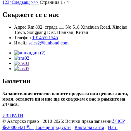
1
2
3
4
Следващ >
>>
Страница 1 / 4
Свържете се с нас
Адрес
Rm 802, сграда 11, No 518 Xinzhuan Road, Xinqiao
Town, Songjiang Dist, Шанхай, Китай
Телефон
19145521545
Имейл
sales2@junbond.com
Бюлетин
За запитвания относно нашите продукти или ценова листа,
моля, оставете ни и ние ще се свържем с вас в рамките на
24 часа.
ИЗПРАТИ
© Авторско право - 2010-2025: Всички права запазени.
沪ICP
备20006421号-1
Горещи продукти
-
Карта на сайта
-
Най-