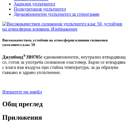
Акрилен уплътнител
Полиуретанов уплътнител
Двукомпонентен уплътнител за стенограми
Висококачествен, устойчив на атмосферни влияния силиконов
уплътнител клас 50
®
Джунбонд
JB9705
е еднокомпонентен, неутрално втвърдяващ
се, готов за употреба силиконов еластомер. Бързо се втвърдява
с влага във въздуха при стайна температура, за да образува
гъвкаво и здраво уплътнение.
Изпратете ни имейл
Общ преглед
Приложения