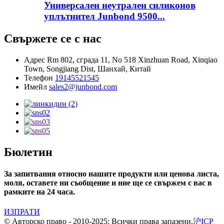
Универсален неутрален силиконов
уплътнител Junbond 9500...
Свържете се с нас
Адрес
Rm 802, сграда 11, No 518 Xinzhuan Road, Xinqiao
Town, Songjiang Dist, Шанхай, Китай
Телефон
19145521545
Имейл
sales2@junbond.com
Бюлетин
За запитвания относно нашите продукти или ценова листа,
моля, оставете ни съобщение и ние ще се свържем с вас в
рамките на 24 часа.
ИЗПРАТИ
© Авторско право - 2010-2025: Всички права запазени.
沪ICP