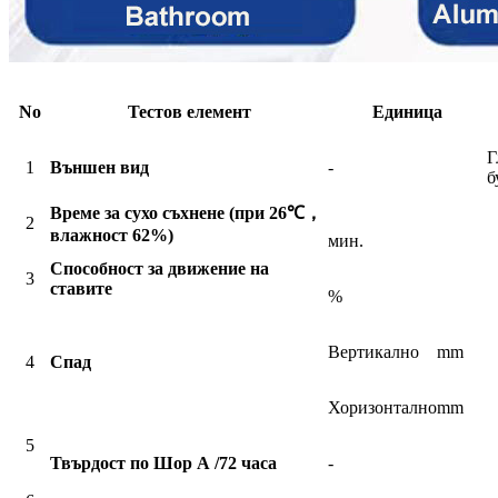
No
Тестов елемент
Единица
Г
1
Външен вид
-
б
Време за сухо съхнене (при 26℃
，
2
влажност 62%)
мин.
Способност за движение на
3
ставите
%
Вертикално
mm
4
Спад
Хоризонтално
mm
5
Твърдост по Шор А /72 часа
-