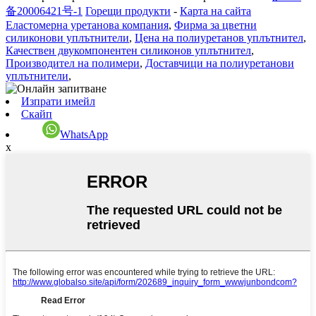
备20006421号-1
Горещи продукти
-
Карта на сайта
Еластомерна уретанова компания
,
Фирма за цветни
силиконови уплътнители
,
Цена на полиуретанов уплътнител
,
Качествен двукомпонентен силиконов уплътнител
,
Производител на полимери
,
Доставчици на полиуретанови
уплътнители
,
Изпрати имейл
Скайп
WhatsApp
x