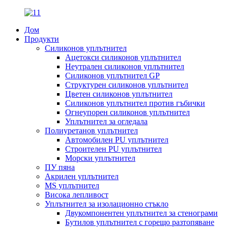
Дом
Продукти
Силиконов уплътнител
Ацетокси силиконов уплътнител
Неутрален силиконов уплътнител
Силиконов уплътнител GP
Структурен силиконов уплътнител
Цветен силиконов уплътнител
Силиконов уплътнител против гъбички
Огнеупорен силиконов уплътнител
Уплътнител за огледала
Полиуретанов уплътнител
Автомобилен PU уплътнител
Строителен PU уплътнител
Морски уплътнител
ПУ пяна
Акрилен уплътнител
MS уплътнител
Висока лепливост
Уплътнител за изолационно стъкло
Двукомпонентен уплътнител за стенограми
Бутилов уплътнител с горещо разтопяване