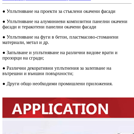
● Уплътняване на проекти за стъклени окачени фасади
● Уплътняване на алуминиеви композитни панелни окачени
фасади и теракотени панелни окачени фасади
● Уплътняване на фуги в бетон, пластмасово-стоманени
материали, метал и др.
● Запълване и уплътняване на различни видове врати и
прозорци на сгради;
● Различни декоративни уплътнения за залепване на
вътрешни и външни повърхности;
● Други общо необходими промишлени приложения.