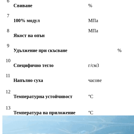
6
Свиване
%
7
100% модул
МПа
8
МПа
Якост на опън
9
Удължение при скъсване
%
10
Специфично тегло
г/см3
11
Напълно суха
часове
12
Температурна устойчивост
°C
13
Температура на приложение
°C