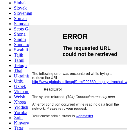
Sinhala
Slovak
Slovenian
Somali
Samoan
Scots Gaelic
Shona
Sindhi
Sundanese
Swahili
Tajik
Tamil
Telugu
Thai
Ukrainian
Urdu
Uzbek
Vietnamese
Welsh
Xhosa
Yiddish
Yoruba
Zulu
Kinyarwanda
Tatar