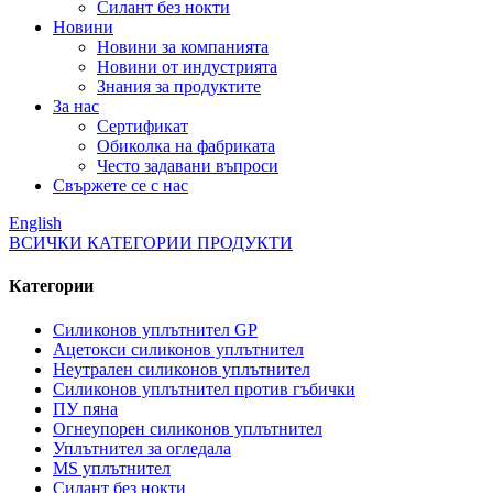
Силант без нокти
Новини
Новини за компанията
Новини от индустрията
Знания за продуктите
За нас
Сертификат
Обиколка на фабриката
Често задавани въпроси
Свържете се с нас
English
ВСИЧКИ КАТЕГОРИИ ПРОДУКТИ
Категории
Силиконов уплътнител GP
Ацетокси силиконов уплътнител
Неутрален силиконов уплътнител
Силиконов уплътнител против гъбички
ПУ пяна
Огнеупорен силиконов уплътнител
Уплътнител за огледала
MS уплътнител
Силант без нокти