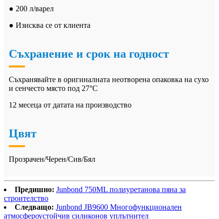
● 200 л/варел
● Изисква се от клиента
Съхранение и срок на годност
Съхранявайте в оригиналната неотворена опаковка на сухо
и сенчесто място под 27°C
12 месеца от датата на производство
Цвят
Прозрачен/Черен/Сив/Бял
Предишно:
Junbond 750ML полиуретанова пяна за
строителство
Следващо:
Junbond JB9600 Многофункционален
атмосфероустойчив силиконов уплътнител