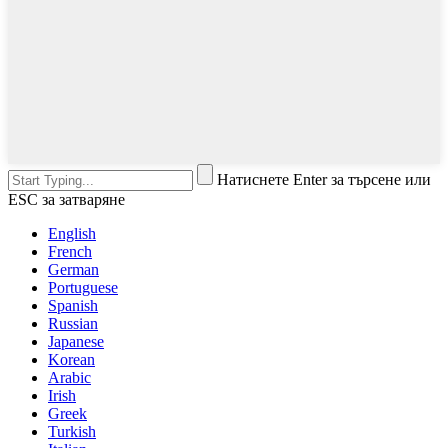
Натиснете Enter за търсене или
ESC за затваряне
English
French
German
Portuguese
Spanish
Russian
Japanese
Korean
Arabic
Irish
Greek
Turkish