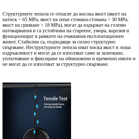
Структурните лепила се отнасят до висока якост (якост на
натиск > 65 MPa, якост на опън стомана-стомана > 30 MPa,
якост на срязване > 18 MPa), могат да издържат на големи
натоварвания и са устойчиви на стареене, умора, корозия и
функционират в рамките на очаквания експлоатационен
живот. Стабилни са, подходящи за силно структурно
свързване. Неструктурните лепила имат ниска якост и лоша
издръжливост и могат да се използват само за залепване,
уплътняване и фиксиране на обикновени и временни имоти и
не могат да се използват за структурно свързване.