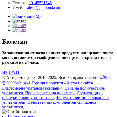
Телефон
19145521545
Имейл
sales2@junbond.com
Бюлетин
За запитвания относно нашите продукти или ценова листа,
моля, оставете ни съобщение и ние ще се свържем с вас в
рамките на 24 часа.
ИЗПРАТИ
© Авторско право - 2010-2025: Всички права запазени.
沪ICP
备20006421号-1
Горещи продукти
-
Карта на сайта
Еластомерна уретанова компания
,
Цена на полиуретанов
уплътнител
,
Производител на полимери
,
Доставчици на
полиуретанови уплътнители
,
Фирма за цветни силиконови
уплътнители
,
Качествен двукомпонентен силиконов
уплътнител
,
Изпрати имейл