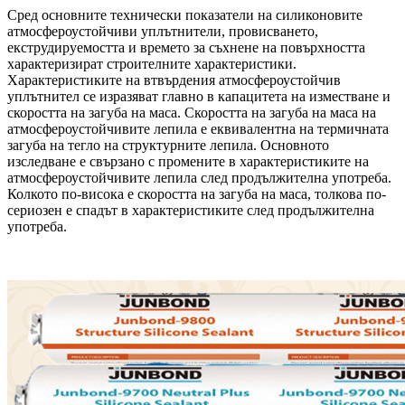
Сред основните технически показатели на силиконовите
атмосфероустойчиви уплътнители, провисването,
екструдируемостта и времето за съхнене на повърхността
характеризират строителните характеристики.
Характеристиките на втвърдения атмосфероустойчив
уплътнител се изразяват главно в капацитета на изместване и
скоростта на загуба на маса. Скоростта на загуба на маса на
атмосфероустойчивите лепила е еквивалентна на термичната
загуба на тегло на структурните лепила. Основното
изследване е свързано с промените в характеристиките на
атмосфероустойчивите лепила след продължителна употреба.
Колкото по-висока е скоростта на загуба на маса, толкова по-
сериозен е спадът в характеристиките след продължителна
употреба.