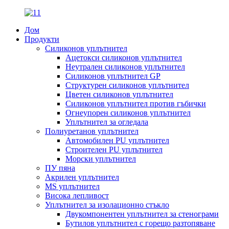
Дом
Продукти
Силиконов уплътнител
Ацетокси силиконов уплътнител
Неутрален силиконов уплътнител
Силиконов уплътнител GP
Структурен силиконов уплътнител
Цветен силиконов уплътнител
Силиконов уплътнител против гъбички
Огнеупорен силиконов уплътнител
Уплътнител за огледала
Полиуретанов уплътнител
Автомобилен PU уплътнител
Строителен PU уплътнител
Морски уплътнител
ПУ пяна
Акрилен уплътнител
MS уплътнител
Висока лепливост
Уплътнител за изолационно стъкло
Двукомпонентен уплътнител за стенограми
Бутилов уплътнител с горещо разтопяване