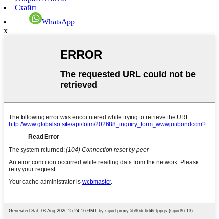
Скайп
WhatsApp
x