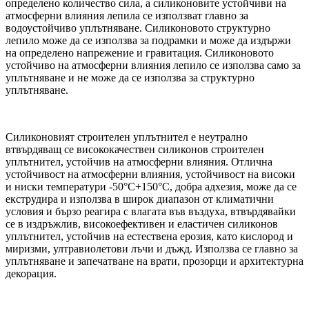
определено количество сила, а силиконовите устойчиви на
атмосферни влияния лепила се използват главно за
водоустойчиво уплътняване. Силиконовото структурно
лепило може да се използва за подрамки и може да издържи
на определено напрежение и гравитация. Силиконовото
устойчиво на атмосферни влияния лепило се използва само за
уплътняване и не може да се използва за структурно
уплътняване.
Силиконовият строителен уплътнител е неутрално
втвърдяващ се висококачествен силиконов строителен
уплътнител, устойчив на атмосферни влияния. Отлична
устойчивост на атмосферни влияния, устойчивост на високи
и ниски температури -50°C+150°C, добра адхезия, може да се
екструдира и използва в широк диапазон от климатични
условия и бързо реагира с влагата във въздуха, втвърдявайки
се в издръжлив, високоефективен и еластичен силиконов
уплътнител, устойчив на естествена ерозия, като кислород и
миризми, ултравиолетови лъчи и дъжд. Използва се главно за
уплътняване и запечатване на врати, прозорци и архитектурна
декорация.