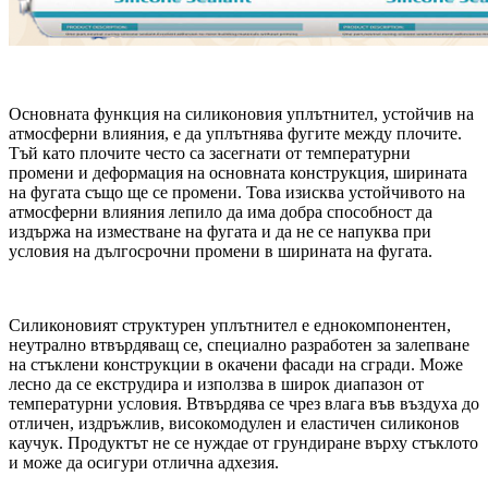
Основната функция на силиконовия уплътнител, устойчив на
атмосферни влияния, е да уплътнява фугите между плочите.
Тъй като плочите често са засегнати от температурни
промени и деформация на основната конструкция, ширината
на фугата също ще се промени. Това изисква устойчивото на
атмосферни влияния лепило да има добра способност да
издържа на изместване на фугата и да не се напуква при
условия на дългосрочни промени в ширината на фугата.
Силиконовият структурен уплътнител е еднокомпонентен,
неутрално втвърдяващ се, специално разработен за залепване
на стъклени конструкции в окачени фасади на сгради. Може
лесно да се екструдира и използва в широк диапазон от
температурни условия. Втвърдява се чрез влага във въздуха до
отличен, издръжлив, високомодулен и еластичен силиконов
каучук. Продуктът не се нуждае от грундиране върху стъклото
и може да осигури отлична адхезия.