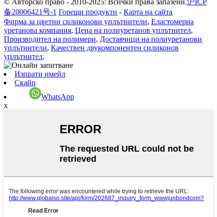
© Авторско право - 2010-2025: Всички права запазени.
沪ICP
备20006421号-1
Горещи продукти
-
Карта на сайта
Фирма за цветни силиконови уплътнители
,
Еластомерна
уретанова компания
,
Цена на полиуретанов уплътнител
,
Производител на полимери
,
Доставчици на полиуретанови
уплътнители
,
Качествен двукомпонентен силиконов
уплътнител
,
Изпрати имейл
Скайп
WhatsApp
x