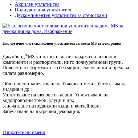
Акрилен уплътнител
Полиуретанов уплътнител
Двукомпонентен уплътнител за стенограми
Екологично чист силиконов уплътнител за дома MS за декорация
®
Джунбонд
MS уплътнителят не съдържа силиконови
компоненти и разтворители, нито полиуретанови групи.
Повечето от формулите са без мирис, екологични и предават
силата равномерно.
Обикновено запечатване на боядисан метал, бетон, камък,
зидария и др.;
Уплътняване на шевове и тавани; Уплътняване на
водопроводни тръби, улуци и др.;
запечатване на подвижни къщи и контейнери;
Запечатване на вътрешна декорация;
Изпратете ни имейл