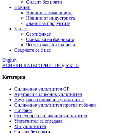
Силант без нокти
Новини
Новини за компанията
Новини от индустрията
Знания за продуктите
За нас
Сертификат
Обиколка на фабриката
Често задавани въпроси
Свържете се с нас
English
ВСИЧКИ КАТЕГОРИИ ПРОДУКТИ
Категории
Силиконов уплътнител GP
Ацетокси силиконов уплътнител
Неутрален силиконов уплътнител
Силиконов уплътнител против гъбички
ПУ пяна
Огнеупорен силиконов уплътнител
Уплътнител за огледала
MS уплътнител
Силант без нокти