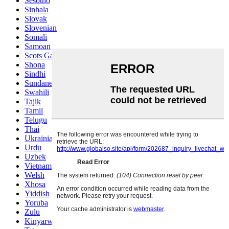
Sesotho
Sinhala
Slovak
Slovenian
Somali
Samoan
Scots Gaelic
Shona
Sindhi
Sundanese
Swahili
Tajik
Tamil
Telugu
Thai
Ukrainian
Urdu
Uzbek
Vietnamese
Welsh
Xhosa
Yiddish
Yoruba
Zulu
Kinyarwanda