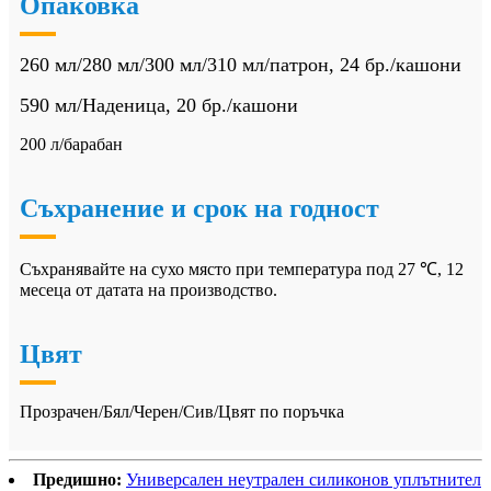
Опаковка
260 мл/280 мл/300 мл/310 мл/патрон, 24 бр./кашони
590 мл/Наденица, 20 бр./кашони
200 л/барабан
Съхранение и срок на годност
Съхранявайте на сухо място при температура под 27 ℃, 12
месеца от датата на производство.
Цвят
Прозрачен/Бял/Черен/Сив/Цвят по поръчка
Предишно:
Универсален неутрален силиконов уплътнител