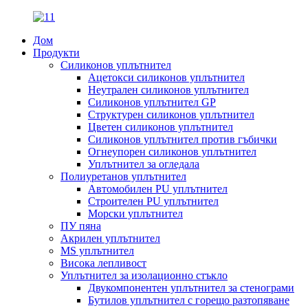
Дом
Продукти
Силиконов уплътнител
Ацетокси силиконов уплътнител
Неутрален силиконов уплътнител
Силиконов уплътнител GP
Структурен силиконов уплътнител
Цветен силиконов уплътнител
Силиконов уплътнител против гъбички
Огнеупорен силиконов уплътнител
Уплътнител за огледала
Полиуретанов уплътнител
Автомобилен PU уплътнител
Строителен PU уплътнител
Морски уплътнител
ПУ пяна
Акрилен уплътнител
MS уплътнител
Висока лепливост
Уплътнител за изолационно стъкло
Двукомпонентен уплътнител за стенограми
Бутилов уплътнител с горещо разтопяване