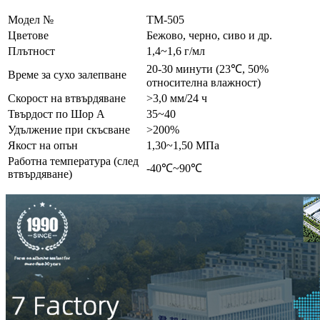
Модел №
TM-505
Цветове
Бежово, черно, сиво и др.
Плътност
1,4~1,6 г/мл
20-30 минути (23℃, 50%
Време за сухо залепване
относителна влажност)
Скорост на втвърдяване
>3,0 мм/24 ч
Твърдост по Шор А
35~40
Удължение при скъсване
>200%
Якост на опън
1,30~1,50 МПа
Работна температура (след
-40℃~90℃
втвърдяване)