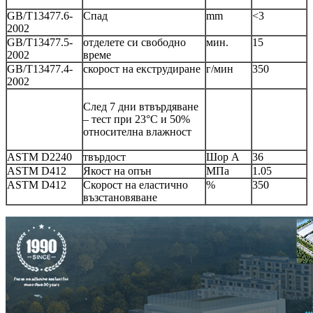
GB/T13477.6-
Спад
mm
<3
2002
GB/T13477.5-
отделете си свободно
мин.
15
2002
време
GB/T13477.4-
скорост на екструдиране
г/мин
350
2002
След 7 дни втвърдяване
– тест при 23°C и 50%
относителна влажност
ASTM D2240
твърдост
Шор А
36
ASTM D412
Якост на опън
МПа
1.05
ASTM D412
Скорост на еластично
%
350
възстановяване