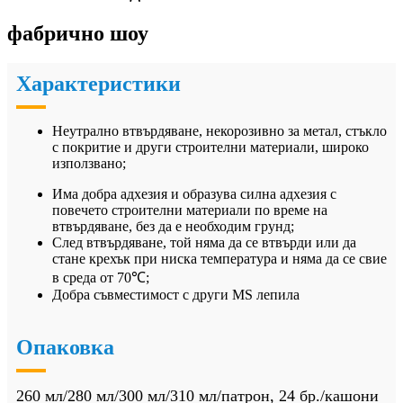
фабрично шоу
Характеристики
Неутрално втвърдяване, некорозивно за метал, стъкло
с покритие и други строителни материали, широко
използвано;
Има добра адхезия и образува силна адхезия с
повечето строителни материали по време на
втвърдяване, без да е необходим грунд;
След втвърдяване, той няма да се втвърди или да
стане крехък при ниска температура и няма да се свие
в среда от 70℃;
Добра съвместимост с други MS лепила
Опаковка
260 мл/280 мл/300 мл/310 мл/патрон, 24 бр./кашони