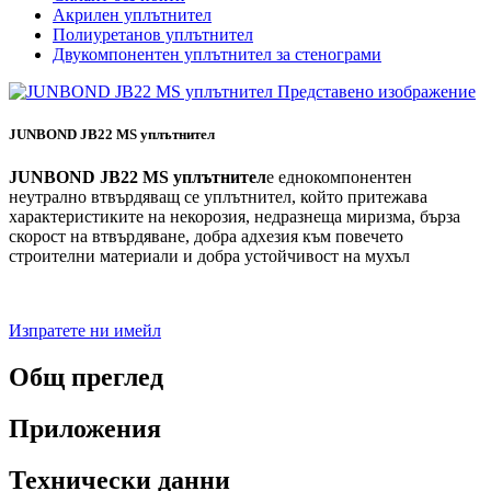
Акрилен уплътнител
Полиуретанов уплътнител
Двукомпонентен уплътнител за стенограми
JUNBOND JB22 MS уплътнител
JUNBOND JB22 MS уплътнител
е еднокомпонентен
неутрално втвърдяващ се уплътнител, който притежава
характеристиките на некорозия, недразнеща миризма, бърза
скорост на втвърдяване, добра адхезия към повечето
строителни материали и добра устойчивост на мухъл
Изпратете ни имейл
Общ преглед
Приложения
Технически данни