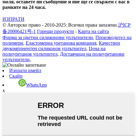
моля, оставете ни съобщение и ние ще се свържем с вас в
рамките на 24 часа.
ИЗПРАТИ
© Авторско право - 2010-2025: Всички права запазени.
沪ICP
备20006421号-1
Горещи продукти
-
Карта на сайта
Фирма за цветни силиконови уплътнители
,
Производител на
полимери
,
Еластомерна уретанова компания
,
Качествен
двукомпонентен силиконов уплътнител
,
Цена на
полиуретанов уплътнител
,
Доставчици на полиуретанови
уплътнители
,
Изпрати имейл
Скайп
WhatsApp
x