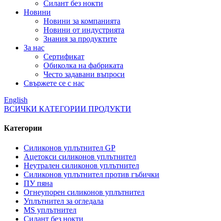
Силант без нокти
Новини
Новини за компанията
Новини от индустрията
Знания за продуктите
За нас
Сертификат
Обиколка на фабриката
Често задавани въпроси
Свържете се с нас
English
ВСИЧКИ КАТЕГОРИИ ПРОДУКТИ
Категории
Силиконов уплътнител GP
Ацетокси силиконов уплътнител
Неутрален силиконов уплътнител
Силиконов уплътнител против гъбички
ПУ пяна
Огнеупорен силиконов уплътнител
Уплътнител за огледала
MS уплътнител
Силант без нокти