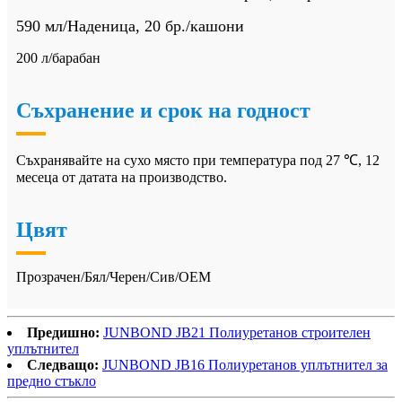
590 мл/Наденица, 20 бр./кашони
200 л/барабан
Съхранение и срок на годност
Съхранявайте на сухо място при температура под 27 ℃, 12
месеца от датата на производство.
Цвят
Прозрачен/Бял/Черен/Сив/OEM
Предишно:
JUNBOND JB21 Полиуретанов строителен
уплътнител
Следващо:
JUNBOND JB16 Полиуретанов уплътнител за
предно стъкло