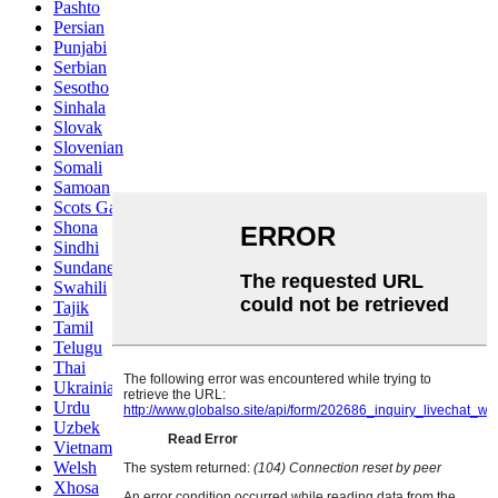
Pashto
Persian
Punjabi
Serbian
Sesotho
Sinhala
Slovak
Slovenian
Somali
Samoan
Scots Gaelic
Shona
Sindhi
Sundanese
Swahili
Tajik
Tamil
Telugu
Thai
Ukrainian
Urdu
Uzbek
Vietnamese
Welsh
Xhosa