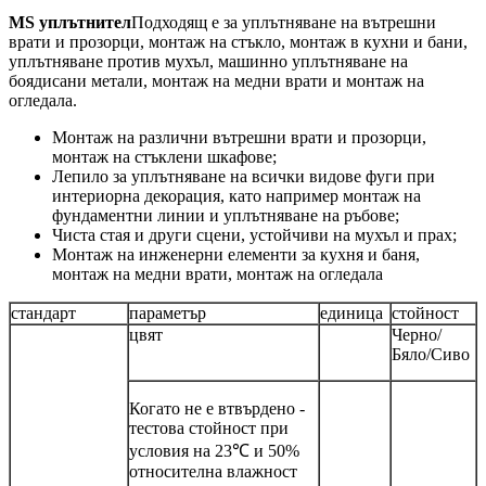
MS уплътнител
Подходящ е за уплътняване на вътрешни
врати и прозорци, монтаж на стъкло, монтаж в кухни и бани,
уплътняване против мухъл, машинно уплътняване на
боядисани метали, монтаж на медни врати и монтаж на
огледала.
Монтаж на различни вътрешни врати и прозорци,
монтаж на стъклени шкафове;
Лепило за уплътняване на всички видове фуги при
интериорна декорация, като например монтаж на
фундаментни линии и уплътняване на ръбове;
Чиста стая и други сцени, устойчиви на мухъл и прах;
Монтаж на инженерни елементи за кухня и баня,
монтаж на медни врати, монтаж на огледала
стандарт
параметър
единица
стойност
цвят
Черно/
Бяло/Сиво
Когато не е втвърдено -
тестова стойност при
условия на 23℃ и 50%
относителна влажност