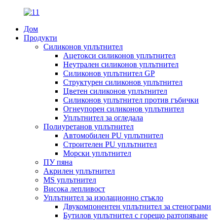
Дом
Продукти
Силиконов уплътнител
Ацетокси силиконов уплътнител
Неутрален силиконов уплътнител
Силиконов уплътнител GP
Структурен силиконов уплътнител
Цветен силиконов уплътнител
Силиконов уплътнител против гъбички
Огнеупорен силиконов уплътнител
Уплътнител за огледала
Полиуретанов уплътнител
Автомобилен PU уплътнител
Строителен PU уплътнител
Морски уплътнител
ПУ пяна
Акрилен уплътнител
MS уплътнител
Висока лепливост
Уплътнител за изолационно стъкло
Двукомпонентен уплътнител за стенограми
Бутилов уплътнител с горещо разтопяване